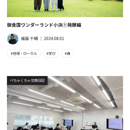
御食国ワンダーランド小浜①発酵編
福留 千晴
│
2024.08.01
地域・ローカル
学び
食
ぺちゃくちゃ交換日記