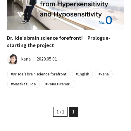
Dr. Ide's brain science forefront!｜Prologue-
starting the project
kana
│
2020.05.01
Dr. Ide's brain science forefront
English
kana
Masakazu Ide
Rena Hirabaru
1 / 1
1