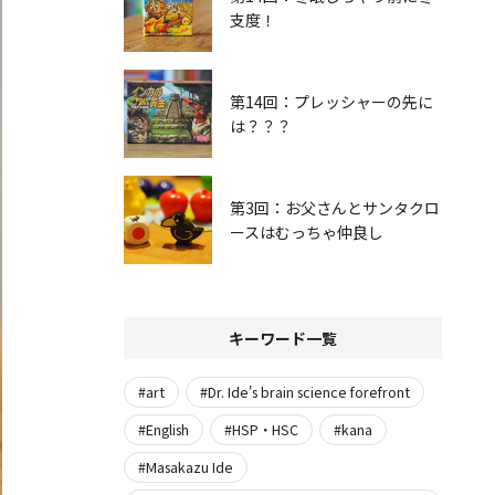
支度！
第14回：プレッシャーの先に
は？？？
第3回：お父さんとサンタクロ
ースはむっちゃ仲良し
キーワード一覧
#art
#Dr. Ide's brain science forefront
#English
#HSP・HSC
#kana
#Masakazu Ide