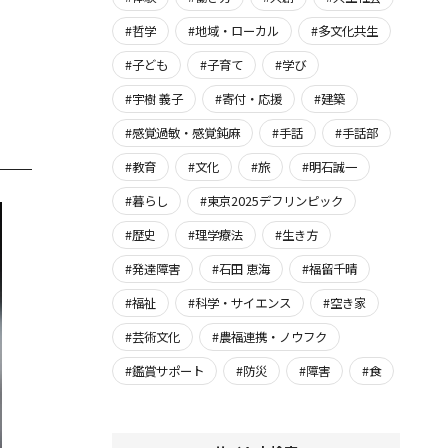
#哲学
#地域・ローカル
#多文化共生
#子ども
#子育て
#学び
#宇樹 義子
#寄付・応援
#建築
#感覚過敏・感覚鈍麻
#手話
#手話部
#教育
#文化
#旅
#明石誠一
#暮らし
#東京2025デフリンピック
#歴史
#理学療法
#生き方
#発達障害
#石田 恵海
#福留千晴
#福祉
#科学・サイエンス
#空き家
#芸術文化
#農福連携・ノウフク
#鑑賞サポート
#防災
#障害
#食