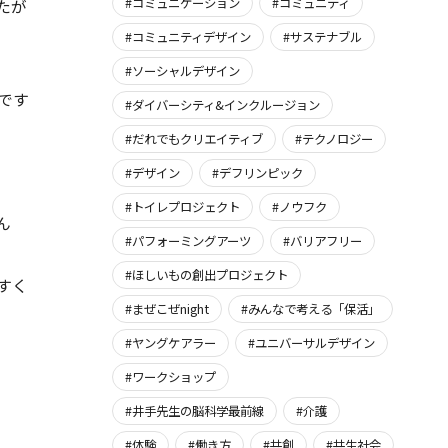
#コミュニケーション
#コミュニティ
たが
#コミュニティデザイン
#サステナブル
#ソーシャルデザイン
です
#ダイバーシティ&インクルージョン
#だれでもクリエイティブ
#テクノロジー
#デザイン
#デフリンピック
#トイレプロジェクト
#ノウフク
ん
#パフォーミングアーツ
#バリアフリー
#ほしいもの創出プロジェクト
すく
#まぜこぜnight
#みんなで考える「保活」
#ヤングケアラー
#ユニバーサルデザイン
#ワークショップ
#井手先生の脳科学最前線
#介護
#体験
#働き方
#共創
#共生社会