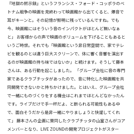
『地獄の黙示録』というフランシス・フォード・コッポラのベ
トナム戦争の映画を見終わって映画館から出てくると、爆音で
耳がキーンと。その記憶が鮮明に残っているんですね。でも
今、映画館にはそういう音のインパクトがほとんど無いなぁ
と」 お客様からの声で映画のボリュームを下げることもあると
いうご時世。それでも「映画館という非日常空間で、家でテレ
ビを観るのとは違う巨大スクリーンで、体に響く音響を演出す
るのが映画館の持ち味ではないか」と続けます。そうして藤本
さんは、ある行動を起こしました。 「グループ会社に音の専門
家であるクラブチッタがあったので、音に特化した映画館を共
同開発できないかと持ちかけました。とはいえ、グループ会社
で一緒にものづくりをする機会はこれまでほとんどなかったん
です。ライブだけで手一杯だよ、と断られる可能性もある中
で、面白そうだから是非一緒にやりましょうと快諾してくれ
て」 藤本さんの企画に賛同したクラブチッタの山室さんがコア
メンバーとなり、LIVE ZOUNDの開発プロジェクトがスター