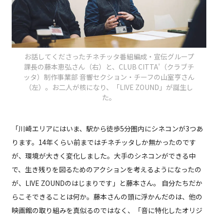
お話してくださったチネチッタ番組編成・宣伝グループ
課長の藤本恵弘さん（右）と、CLUB CITTA'（クラブチ
ッタ）制作事業部 音響セクション・チーフの山室亨さん
（左）。お二人が核になり、「LIVE ZOUND」が誕生し
た。
「川崎エリアにはいま、駅から徒歩5分圏内にシネコンが3つあ
ります。14年くらい前まではチネチッタしか無かったのです
が、環境が大きく変化しました。大手のシネコンができる中
で、生き残りを図るためのアクションを考えるようになったの
が、LIVE ZOUNDのはじまりです」と藤本さん。 自分たちだか
らこそできることは何か。藤本さんの頭に浮かんだのは、他の
映画館の取り組みを真似るのではなく、「音に特化したオリジ