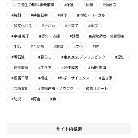
#井手先生の脳科学最前線
#介護
#体験
#働き方
#共創
#共生社会
#哲学
#地域・ローカル
#多文化共生
#子ども
#子育て
#学び
#宇樹 義子
#寄付・応援
#建築
#感覚過敏・感覚鈍麻
#手話
#手話部
#教育
#文化
#旅
#明石誠一
#暮らし
#東京2025デフリンピック
#歴史
#理学療法
#生き方
#発達障害
#石田 恵海
#福留千晴
#福祉
#科学・サイエンス
#空き家
#芸術文化
#農福連携・ノウフク
#鑑賞サポート
#防災
#障害
#食
サイト内検索