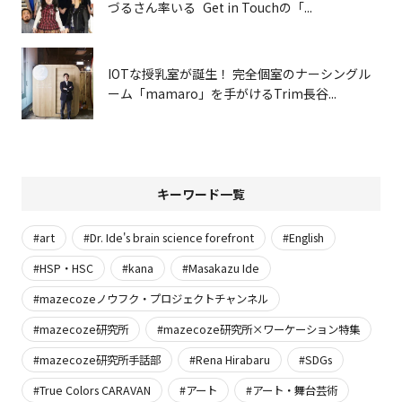
づるさん率いる Get in Touchの「...
IOTな授乳室が誕生！ 完全個室のナーシングル
ーム「mamaro」を手がけるTrim長谷...
キーワード一覧
#art
#Dr. Ide's brain science forefront
#English
#HSP・HSC
#kana
#Masakazu Ide
#mazecozeノウフク・プロジェクトチャンネル
#mazecoze研究所
#mazecoze研究所×ワーケーション特集
#mazecoze研究所手話部
#Rena Hirabaru
#SDGs
#True Colors CARAVAN
#アート
#アート・舞台芸術