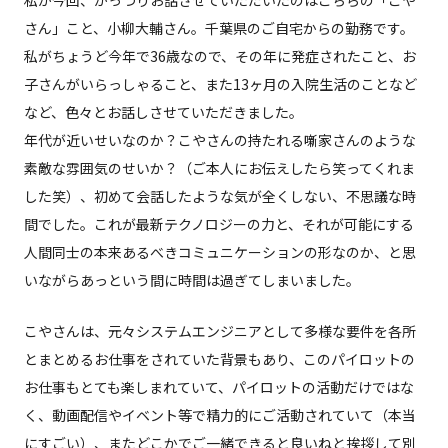
私が今回、がっつりお話させていただいたのはこちらの「こや
さん」こと、小柳大輔さん。千葉県のご自宅からの勤務です。
私がちょうど今年で36歳なので、その年に発症されたこと、お
子さんがいらっしゃること、また13ヶ月の入院生活のことなど
など、色々とお話しさせていただきました。
年代が近いせいなのか？こやさんの持たれる噺家さんのような
素敵な雰囲気のせいか？（ご本人にお伝えしたら笑ってくれま
した笑）、初めて会話したような気が全くしない、不思議な時
間でした。これが最新テクノロジーの力と、それが可能にする
人間同士の本来あるべきコミュニケーションの形なのか、と思
いながらあっという間に時間は過ぎてしまいました。
こやさんは、元々システムエンジニアとして多様な要件を各所
とまとめるお仕事をされていた背景もあり、このパイロットの
お仕事もとても楽しまれていて、パイロットの活動だけではな
く、動画配信やイベント等で精力的にご活動されていて（本当
にすごい）、またどこかでご一緒できると良いねと挨拶して別