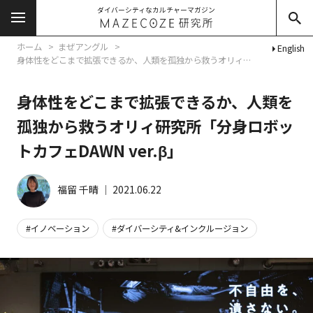
ダイバーシティなカルチャーマガジン
ホーム
まぜアングル
English
身体性をどこまで拡張できるか、人類を孤独から救うオリィ研究所「分身ロボットカフェDAWN ver.β」
身体性をどこまで拡張できるか、人類を
孤独から救うオリィ研究所「分身ロボッ
トカフェDAWN ver.β」
福留 千晴
│
2021.06.22
イノベーション
ダイバーシティ&インクルージョン