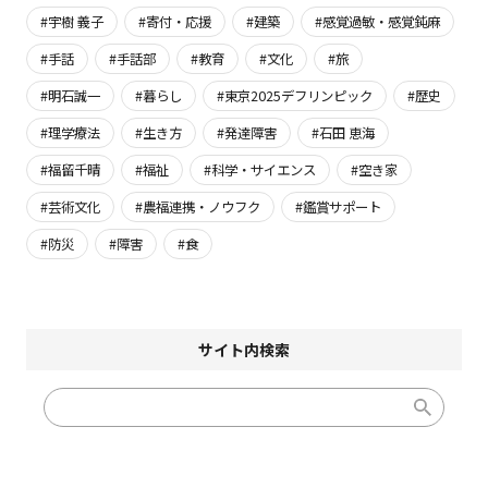
#宇樹 義子
#寄付・応援
#建築
#感覚過敏・感覚鈍麻
#手話
#手話部
#教育
#文化
#旅
#明石誠一
#暮らし
#東京2025デフリンピック
#歴史
#理学療法
#生き方
#発達障害
#石田 恵海
#福留千晴
#福祉
#科学・サイエンス
#空き家
#芸術文化
#農福連携・ノウフク
#鑑賞サポート
#防災
#障害
#食
サイト内検索