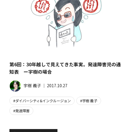
第6回：30年越しで見えてきた事実。発達障害児の通
知表 ー宇樹の場合
宇樹 義子
│
2017.10.27
ダイバーシティ&インクルージョン
宇樹 義子
発達障害