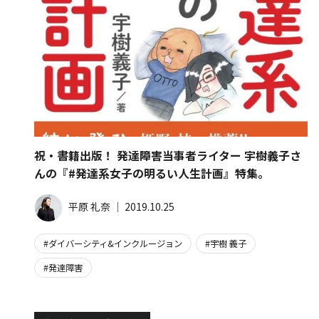
祝・書籍出版！ 発達障害当事者ライター 宇樹義子さ
んの『#発達系女子の明るい人生計画』特集。
平原 礼奈
│
2019.10.25
ダイバーシティ&インクルージョン
宇樹 義子
発達障害