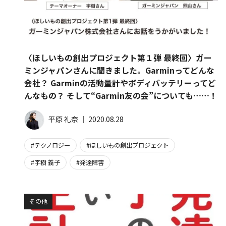
〈ほしいもの創出プロジェクト第１弾 最終回〉ガー
ミンジャパンさんに聞きました。Garminってどんな
会社？ Garminの活動量計やボディバッテリーってど
んなもの？ そして“Garmin友の会”についても……！
平原 礼奈
│
2020.08.28
テクノロジー
ほしいもの創出プロジェクト
宇樹 義子
発達障害
その他