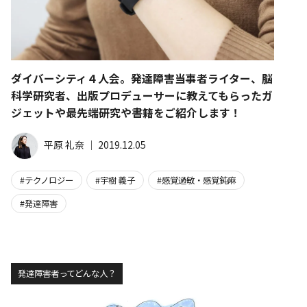
ダイバーシティ４人会。発達障害当事者ライター、脳
科学研究者、出版プロデューサーに教えてもらったガ
ジェットや最先端研究や書籍をご紹介します！
平原 礼奈
│
2019.12.05
テクノロジー
宇樹 義子
感覚過敏・感覚鈍麻
発達障害
発達障害者ってどんな人？