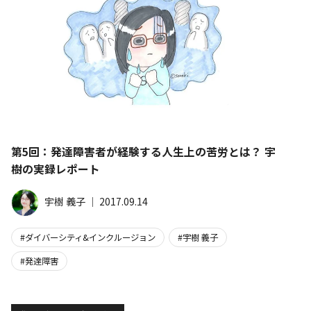
第5回：発達障害者が経験する人生上の苦労とは？ 宇
樹の実録レポート
宇樹 義子
│
2017.09.14
ダイバーシティ&インクルージョン
宇樹 義子
発達障害