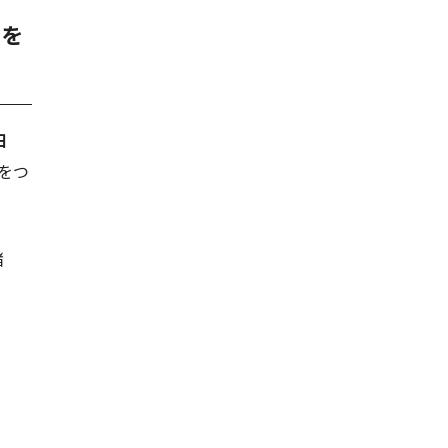
ンを
田
をつ
緒
と