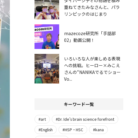
ダイバーシティの物語を積み
重ねてきたみなさんと、パラ
リンピックのはじまり
mazecoze研究所「手話部
02」動画公開！
いろいろな人が楽しめる表現
への挑戦。ヒーロー×みこえ
さんの“NANIKAでるでショー
Vo...
キーワード一覧
#art
#Dr. Ide's brain science forefront
#English
#HSP・HSC
#kana