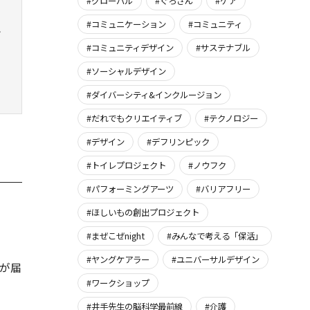
#グローバル
#ぐろさん
#ケア
#コミュニケーション
#コミュニティ
訳
#コミュニティデザイン
#サステナブル
#ソーシャルデザイン
#ダイバーシティ&インクルージョン
#だれでもクリエイティブ
#テクノロジー
#デザイン
#デフリンピック
#トイレプロジェクト
#ノウフク
#パフォーミングアーツ
#バリアフリー
#ほしいもの創出プロジェクト
#まぜこぜnight
#みんなで考える「保活」
#ヤングケアラー
#ユニバーサルデザイン
が届
#ワークショップ
#井手先生の脳科学最前線
#介護