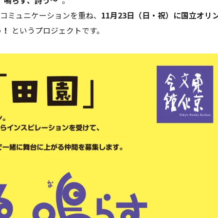
、鳴らす、詩う～
”。
コミュニケーションを重ね、
11月23日（日・祝）に国立オリ
う！
というプロジェクトです。