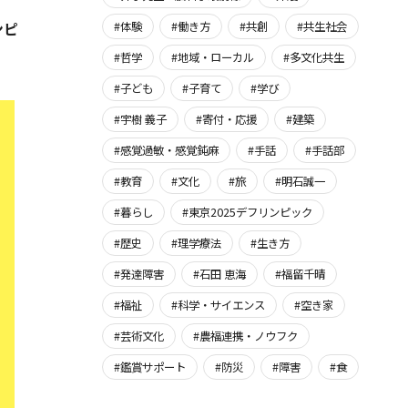
#体験
#働き方
#共創
#共生社会
ンピ
#哲学
#地域・ローカル
#多文化共生
#子ども
#子育て
#学び
#宇樹 義子
#寄付・応援
#建築
#感覚過敏・感覚鈍麻
#手話
#手話部
#教育
#文化
#旅
#明石誠一
#暮らし
#東京2025デフリンピック
#歴史
#理学療法
#生き方
#発達障害
#石田 恵海
#福留千晴
#福祉
#科学・サイエンス
#空き家
#芸術文化
#農福連携・ノウフク
#鑑賞サポート
#防災
#障害
#食