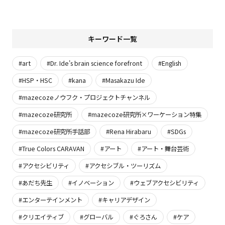
キーワード一覧
#art
#Dr. Ide's brain science forefront
#English
#HSP・HSC
#kana
#Masakazu Ide
#mazecozeノウフク・プロジェクトチャンネル
#mazecoze研究所
#mazecoze研究所×ワーケーション特集
#mazecoze研究所手話部
#Rena Hirabaru
#SDGs
#True Colors CARAVAN
#アート
#アート・舞台芸術
#アクセシビリティ
#アクセシブル・ツーリズム
#あだち先生
#イノベーション
#ウェブアクセシビリティ
#エンターテインメント
#キャリアデザイン
#クリエイティブ
#グローバル
#ぐろさん
#ケア