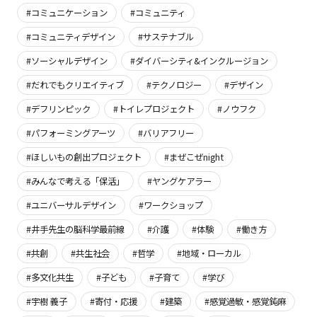
#コミュニケーション
#コミュニティ
#コミュニティデザイン
#サステナブル
#ソーシャルデザイン
#ダイバーシティ&インクルージョン
#だれでもクリエイティブ
#テクノロジー
#デザイン
#デフリンピック
#トイレプロジェクト
#ノウフク
#パフォーミングアーツ
#バリアフリー
#ほしいもの創出プロジェクト
#まぜこぜnight
#みんなで考える「保活」
#ヤングケアラー
#ユニバーサルデザイン
#ワークショップ
#井手先生の脳科学最前線
#介護
#体験
#働き方
#共創
#共生社会
#哲学
#地域・ローカル
#多文化共生
#子ども
#子育て
#学び
#宇樹 義子
#寄付・応援
#建築
#感覚過敏・感覚鈍麻