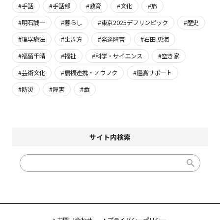
#手話
#手話部
#教育
#文化
#旅
#明石誠一
#暮らし
#東京2025デフリンピック
#歴史
#理学療法
#生き方
#発達障害
#石田 恵海
#福留千晴
#福祉
#科学・サイエンス
#空き家
#芸術文化
#農福連携・ノウフク
#鑑賞サポート
#防災
#障害
#食
サイト内検索
お問い合わせ
プライバシーポリシー