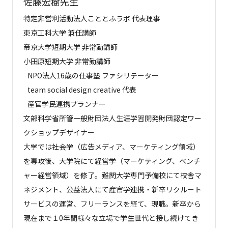
佐藤宏樹先生
特定非営利活動法人こととふラボ 代表理事
東京工科大学 兼任講師
帝京大学短期大学 非常勤講師
小田原短期大学 非常勤講師
NPO法人16歳の仕事塾 ファシリテーター
team social design creative 代表
産官学民連携プランナー
文部科学省所管一般財団法人生涯学習開発財団認定ワー
クショップデザイナー
大学では社会学（広告メディア、マーケティング領域）
を専攻後、大学院にて経営学（マーケティング、ベンチ
ャー経営領域）を修了。難関大学専門予備校にて校舎マ
ネジメント、公益法人にて産官学連携・新卒リクルート
サービスの運営、フリーランスを経て、現職。新卒から
現在まで１0年間様々な立場で学生世代と接し続けてき