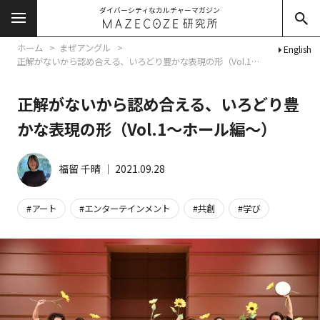
ダイバーシティなカルチャーマガジン
ホーム
まぜアングル
English
正解がないから認め合える、いろどり豊かな表現の形（Vol.1～ホール編～）
正解がないから認め合える、いろどり豊
かな表現の形（Vol.1～ホール編～）
福留 千晴
│
2021.09.28
アート
エンターテインメント
共創
学び