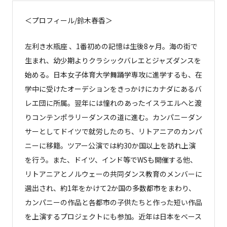
＜プロフィール/鈴木春香＞
左利き水瓶座 、1番初めの記憶は生後8ヶ月。海の街で
生まれ、幼少期よりクラシックバレエとジャズダンスを
始める。日本女子体育大学舞踊学専攻に進学するも、在
学中に受けたオーデションをきっかけにカナダにあるバ
レエ団に所属。翌年には憧れのあったイスラエルへと渡
りコンテンポラリーダンスの道に進む。カンパニーダン
サーとしてドイツで就労したのち、リトアニアのカンパ
ニーに移籍。ツアー公演では約30か国以上を訪れ上演
を行う。また、ドイツ、インド等でWSも開催する他、
リトアニアとノルウェーの共同ダンス教育のメンバーに
選出され、約1年をかけて2か国の多数都市をまわり、
カンパニーの作品と各都市の子供たちと作った短い作品
を上演するプロジェクトにも参加。近年は日本をベース