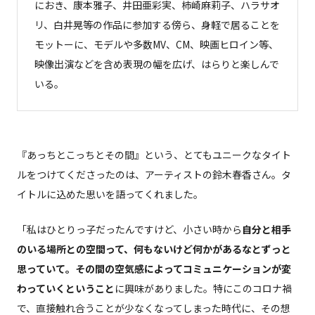
におき、康本雅子、井田亜彩実、柿崎麻莉子、ハラサオ
リ、白井晃等の作品に参加する傍ら、身軽で居ることを
モットーに、モデルや多数MV、CM、映画ヒロイン等、
映像出演などを含め表現の幅を広げ、はらりと楽しんで
いる。
『あっちとこっちとその間』という、とてもユニークなタイト
ルをつけてくださったのは、アーティストの鈴木春香さん。タ
イトルに込めた思いを語ってくれました。
「私はひとりっ子だったんですけど、小さい時から
自分と相手
のいる場所との空間って、何もないけど何かがあるなとずっと
思っていて。その間の空気感によってコミュニケーションが変
わっていくということ
に興味がありました。特にこのコロナ禍
で、直接触れ合うことが少なくなってしまった時代に、その想