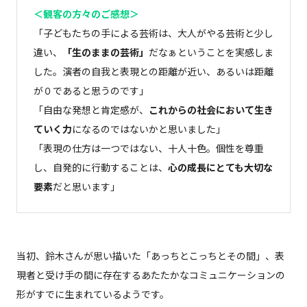
＜観客の方々のご感想＞
「子どもたちの手による芸術は、大人がやる芸術と少し
違い、
「生のままの芸術」
だなぁということを実感しま
した。演者の自我と表現との距離が近い、あるいは距離
が０であると思うのです」
「自由な発想と肯定感が、
これからの社会において生き
ていく力
になるのではないかと思いました」
「表現の仕方は一つではない、十人十色。個性を尊重
し、自発的に行動することは、
心の成長にとても大切な
要素
だと思います」
当初、鈴木さんが思い描いた「あっちとこっちとその間」、表
現者と受け手の間に存在するあたたかなコミュニケーションの
形がすでに生まれているようです。