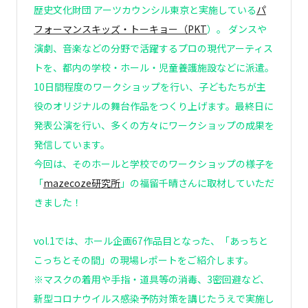
歴史文化財団 アーツカウンシル東京と実施している
パ
フォーマンスキッズ・トーキョー（PKT
）。 ダンスや
演劇、音楽などの分野で活躍するプロの現代アーティス
トを、都内の学校・ホール・児童養護施設などに派遣。
10日間程度のワークショップを行い、子どもたちが主
役のオリジナルの舞台作品をつくり上げます。最終日に
発表公演を行い、多くの方々にワークショップの成果を
発信しています。
今回は、そのホールと学校でのワークショップの様子を
「
mazecoze研究所
」の福留千晴さんに取材していただ
きました！
vol.1では、ホール企画67作品目となった、「あっちと
こっちとその間」の現場レポートをご紹介します。
※マスクの着用や手指・道具等の消毒、3密回避など、
新型コロナウイルス感染予防対策を講じたうえで実施し