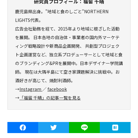
研究員プロフィール：福留 千晴
鹿児島県出身。”地域と食のしごと”NORTHERN
LIGHTS代表。
広告会社勤務を経て、2015年より地域に根ざした活動
を展開。 日本各地の自治体・事業者の国内外マーケテ
ィング戦略設計や新商品企画開発、 共創型プロジェク
ト企画運営など、独立系プロデューサーとして地域と食
のブランディング&PRを展開中。日本デザイナー学院講
師。 現在は大隅半島にて空き家課題解決に挑戦中。お
酒好きが高じて、焼酎利酒師。
→
Instagram
／
facebook
→
「福留 千晴」の記事一覧を見る